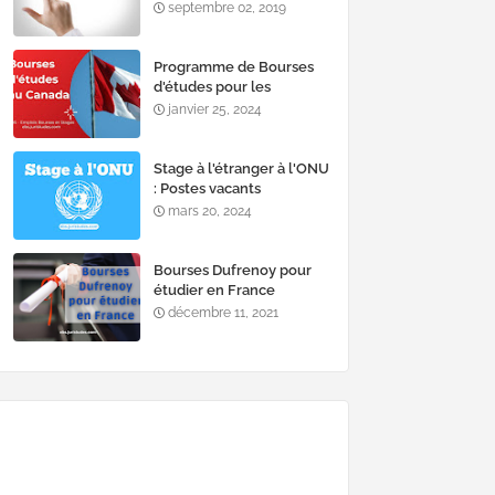
recrute
septembre 02, 2019
Programme de Bourses
d'études pour les
étudiants en master au
janvier 25, 2024
Canada
Stage à l'étranger à l'ONU
: Postes vacants
mars 20, 2024
Bourses Dufrenoy pour
étudier en France
décembre 11, 2021