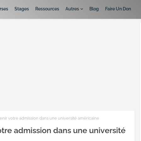
rses
Stages
Ressources
Autres
Blog
Faire Un Don
nir votre admission dans une université américaine
tre admission dans une université